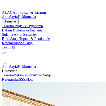
ALAÇATI
Peyzaj & Tasarım
Ana Sayfa
Hakkımızda
Hizmetler
Tasarım
Proje & Uygulama
Bakım
Budama & İlaçlama
Sulama
Akıllı Sistemler
Bitki Satışı
Toptan & Perakende
Referanslar
SSS
Blog
Teklif Al
Ana Sayfa
Hakkımızda
Hizmetler
Tasarım
Bakım
Sulama
Bitki Satışı
Referanslar
SSS
Blog